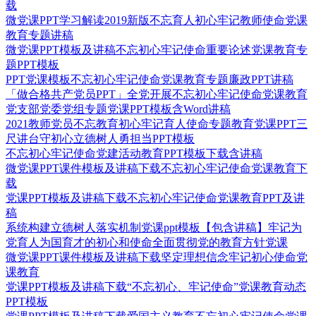
载
微党课PPT学习解读2019新版不忘育人初心牢记教师使命党课
教育专题讲稿
微党课PPT模板及讲稿不忘初心牢记使命重要论述党课教育专
题PPT模板
PPT党课模板不忘初心牢记使命党课教育专题廉政PPT讲稿
「做合格共产党员PPT」全党开展不忘初心牢记使命党课教育
党支部党委党组专题党课PPT模板含Word讲稿
2021教师党员不忘教育初心牢记育人使命专题教育党课PPT三
尺讲台守初心立德树人勇担当PPT模板
不忘初心牢记使命党建活动教育PPT模板下载含讲稿
微党课PPT课件模板及讲稿下载不忘初心牢记使命党课教育下
载
党课PPT模板及讲稿下载不忘初心牢记使命党课教育PPT及讲
稿
系统构建立德树人落实机制党课ppt模板【包含讲稿】牢记为
党育人为国育才的初心和使命全面贯彻党的教育方针党课
微党课PPT课件模板及讲稿下载坚定理想信念牢记初心使命党
课教育
党课PPT模板及讲稿下载“不忘初心、牢记使命”党课教育动态
PPT模板