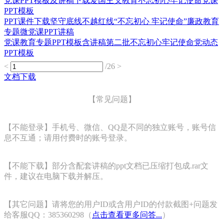
党课PPT模板及讲稿下载爱国主义教育不忘初心牢记使命党课
PPT模板
PPT课件下载坚守底线不越红线“不忘初心 牢记使命”廉政教育
专题微党课PPT讲稿
党课教育专题PPT模板含讲稿第二批不忘初心牢记使命党动态
PPT模板
<
/26
>
文档下载
【常见问题】
【不能登录】手机号、微信、QQ是不同的独立账号，账号信
息不互通；请用付费时的账号登录。
【不能下载】部分含配套讲稿的ppt文档已压缩打包成.rar文
件，建议在电脑下载并解压。
【其它问题】请将您的用户ID或含用户ID的付款截图+问题发
给客服QQ：385360298（
点击查看更多问答...
）