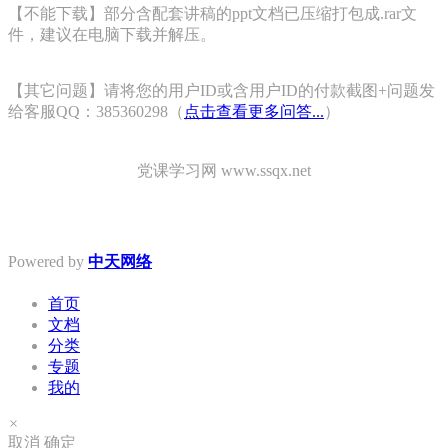
【不能下载】部分含配套讲稿的ppt文档已压缩打包成.rar文
件，建议在电脑下载并解压。
【其它问题】请将您的用户ID或含用户ID的付款截图+问题发
给客服QQ：385360298（
点击查看更多问答...
）
党课学习网 www.ssqx.net
Powered by
中天网络
首页
文档
分类
专题
我的
×
取消
确定