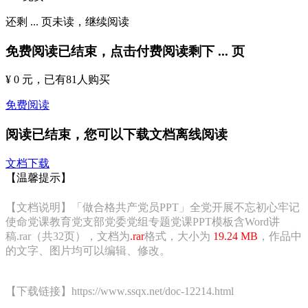
还剩
...
页未读，
继续阅读
免费阅读已结束，点击付费阅读剩下
...
页
¥ 0 元
，已有
81
人购买
免费阅读
阅读已结束，您可以下载文档离线阅读
文档下载
【温馨提示】
【文档说明】「做合格共产党员PPT」全党开展不忘初心牢记
使命党课教育党支部党委党组专题党课PPT模板含Word讲
稿.rar（共32页），文档为
.rar
格式，大小为
19.24 MB
，作品中
的文字、图片均可以编辑、修改。
【下载链接】https://www.ssqx.net/doc-12214.html