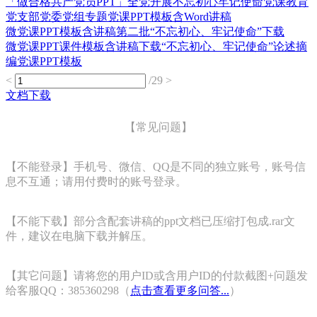
「做合格共产党员PPT」全党开展不忘初心牢记使命党课教育
党支部党委党组专题党课PPT模板含Word讲稿
微党课PPT模板含讲稿第二批“不忘初心、牢记使命”下载
微党课PPT课件模板含讲稿下载“不忘初心、牢记使命”论述摘
编党课PPT模板
<
/29
>
文档下载
【常见问题】
【不能登录】手机号、微信、QQ是不同的独立账号，账号信
息不互通；请用付费时的账号登录。
【不能下载】部分含配套讲稿的ppt文档已压缩打包成.rar文
件，建议在电脑下载并解压。
【其它问题】请将您的用户ID或含用户ID的付款截图+问题发
给客服QQ：385360298（
点击查看更多问答...
）