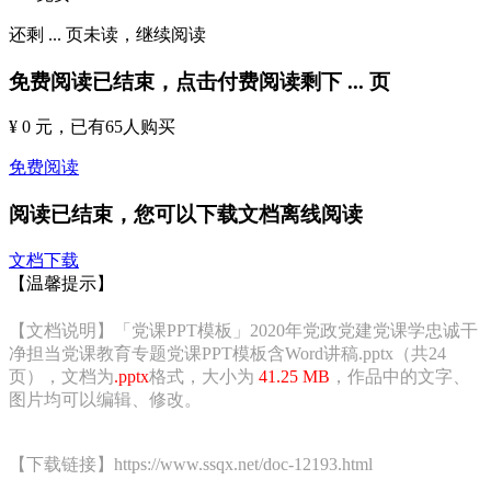
还剩
...
页未读，
继续阅读
免费阅读已结束，点击付费阅读剩下
...
页
¥ 0 元
，已有
65
人购买
免费阅读
阅读已结束，您可以下载文档离线阅读
文档下载
【温馨提示】
【文档说明】「党课PPT模板」2020年党政党建党课学忠诚干
净担当党课教育专题党课PPT模板含Word讲稿.pptx（共24
页），文档为
.pptx
格式，大小为
41.25 MB
，作品中的文字、
图片均可以编辑、修改。
【下载链接】https://www.ssqx.net/doc-12193.html