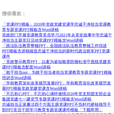
猜你喜欢：
「党课PPT模板」2020年党政党建党课学忠诚干净担当党课教
育专题党课PPT模板含Word讲稿
党政部门开展党课教育党员学习2021年从党史故事中学忠诚干
净担当主题党日活动党课PPT模板含Word讲稿
「政法队伍教育整顿PPT」全国政法队伍教育整顿工作综述
PPT模板含讲稿锻造忠诚干净担当的新时代政法铁军PPT党课
课件
「党政警示教育PPT」以案为鉴知敬畏防微杜渐守底线党建党
课PPT模板含配套Word讲稿
「敢于担当ppt」为敢于担当者担当党课教育专题党课PPT模板
培训含Word讲稿
「学前教育深化改革规范发展PPT」学前教育深化改革规范发
展PPT模板党政党建党课含Word讲稿
「不忘初心PPT」不忘初心满怀激情2020年党支部团支部企业
集团党建七一建党节专题党课PPT模板含Word讲稿
忠诚担当正派廉洁四个方面主题党课PPT不负时代硬核领导干
部PPT党员干部学习教育专题党课课件模板「下载即用」