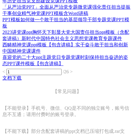
年历史担当党支部建设党课PPT模板
「从严治党PPT」全面从严治党专题微党课强化责任担当提振
干事创业精气神党课PPT模板含Word讲稿
PPT模板如何做一个敢于担当的基层领导干部专题党课PPT模
板
2023讲党课ppt胸怀天下彰显大党大国责任担当ppt模板（含配
套讲稿）新时代中国特色社会主义思想党课教育专题课件
西畴精神党课ppt模板【包含讲稿】实干奋斗敢于担当和创新
中国精神党课课件
喜迎党的二十大ppt主题党日专题党课时刻保持担当奋进的姿
态PPT课件模板【包含讲稿】
<
/26
>
文档下载
【常见问题】
【不能登录】手机号、微信、QQ是不同的独立账号，账号信
息不互通；请用付费时的账号登录。
【不能下载】部分含配套讲稿的ppt文档已压缩打包成.rar文