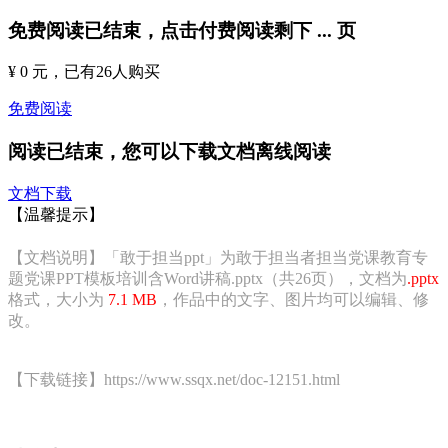
免费阅读已结束，点击付费阅读剩下
...
页
¥ 0 元
，已有
26
人购买
免费阅读
阅读已结束，您可以下载文档离线阅读
文档下载
【温馨提示】
【文档说明】「敢于担当ppt」为敢于担当者担当党课教育专
题党课PPT模板培训含Word讲稿.pptx（共26页），文档为
.pptx
格式，大小为
7.1 MB
，作品中的文字、图片均可以编辑、修
改。
【下载链接】https://www.ssqx.net/doc-12151.html