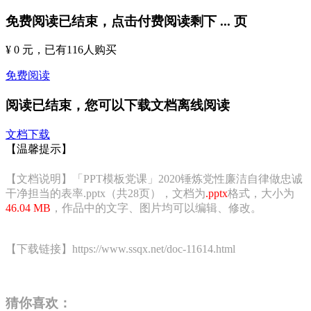
免费阅读已结束，点击付费阅读剩下
...
页
¥ 0 元
，已有
116
人购买
免费阅读
阅读已结束，您可以下载文档离线阅读
文档下载
【温馨提示】
【文档说明】「PPT模板党课」2020锤炼党性廉洁自律做忠诚
干净担当的表率.pptx（共28页），文档为
.pptx
格式，大小为
46.04 MB
，作品中的文字、图片均可以编辑、修改。
【下载链接】https://www.ssqx.net/doc-11614.html
猜你喜欢：