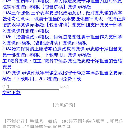
2025「党员学习ppt模板」努力锻造忠诚干净担当的新时代政
法铁军党课ppt模板【包含讲稿】党课ppt模板
2024三个强化 三个表率要强化政治意识，做对党忠诚的表率
强化责任意识，做勇于担当的表率要强化自律意识，做清正廉
洁的表率党课ppt模板【包含讲稿】党支部团支部党员干部学
习党课课件党课ppt模板
2026「治国理政ppt模板」锤炼过硬党性勇于担当作为支部学
习党课ppt模板（含配套讲稿）党课ppt模板
2024始终保持清正廉洁本色廉政教育党课ppt忠诚干净担当党
员干部党课ppt模板「下载即用」党课ppt模板
主T教育党课：在主T教育中锤炼党性做忠诚干净担当的合格
党员
2023党课ppt课件筑牢忠诚之魂恪守干净之本淬炼担当之要ppt
模板「下载即用」2023党课ppt免费下载
<
/28
>
文档下载
【常见问题】
【不能登录】手机号、微信、QQ是不同的独立账号，账号信
息不互通；请用付费时的账号登录。