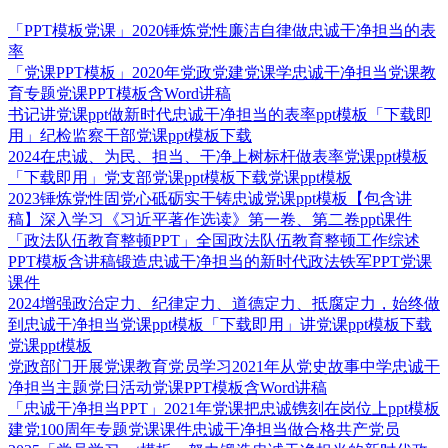
「PPT模板党课」2020锤炼党性廉洁自律做忠诚干净担当的表
率
「党课PPT模板」2020年党政党建党课学忠诚干净担当党课教
育专题党课PPT模板含Word讲稿
书记讲党课ppt做新时代忠诚干净担当的表率ppt模板「下载即
用」纪检监察干部党课ppt模板下载
2024在忠诚、为民、担当、干净上树标杆做表率党课ppt模板
「下载即用」党支部党课ppt模板下载党课ppt模板
2023锤炼党性固党心砥砺实干铸忠诚党课ppt模板【包含讲
稿】深入学习《习近平著作选读》第一卷、第二卷ppt课件
「政法队伍教育整顿PPT」全国政法队伍教育整顿工作综述
PPT模板含讲稿锻造忠诚干净担当的新时代政法铁军PPT党课
课件
2024增强政治定力、纪律定力、道德定力、抵腐定力，始终做
到忠诚干净担当党课ppt模板「下载即用」讲党课ppt模板下载
党课ppt模板
党政部门开展党课教育党员学习2021年从党史故事中学忠诚干
净担当主题党日活动党课PPT模板含Word讲稿
「忠诚干净担当PPT」2021年党课把忠诚镌刻在岗位上ppt模板
建党100周年专题党课课件忠诚干净担当做合格共产党员