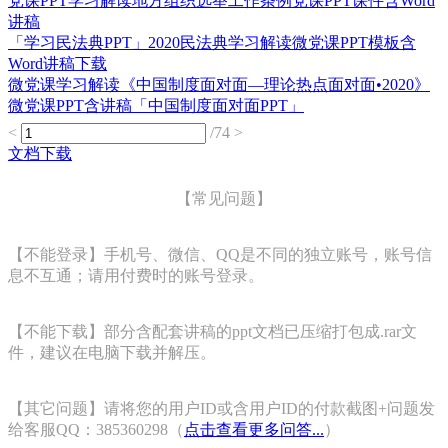
党课PPT学习解读地方组织选举工作条例党课PPT课件含Word
讲稿
「学习民法典PPT」2020民法典学习解读微党课PPT模板含
Word讲稿下载
微党课学习解读《中国制度面对面—理论热点面对面•2020》
微党课PPT含讲稿「中国制度面对面PPT」
<
/74
>
文档下载
【常见问题】
【不能登录】手机号、微信、QQ是不同的独立账号，账号信
息不互通；请用付费时的账号登录。
【不能下载】部分含配套讲稿的ppt文档已压缩打包成.rar文
件，建议在电脑下载并解压。
【其它问题】请将您的用户ID或含用户ID的付款截图+问题发
给客服QQ：385360298（
点击查看更多问答...
）