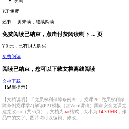
收藏
VIP免费
还剩
...
页未读，
继续阅读
免费阅读已结束，点击付费阅读剩下
...
页
¥ 0 元
，已有
14
人购买
免费阅读
阅读已结束，您可以下载文档离线阅读
文档下载
【温馨提示】
【文档说明】「党员权利保障条例PPT」党课PPT党员权利保
障条例党课学习解读PPT模板（含Word讲稿）国家安全党课党
建党政.rar（共35页），文档为
.rar
格式，大小为
14.39 MB
，作
品中的文字、图片均可以编辑、修改。