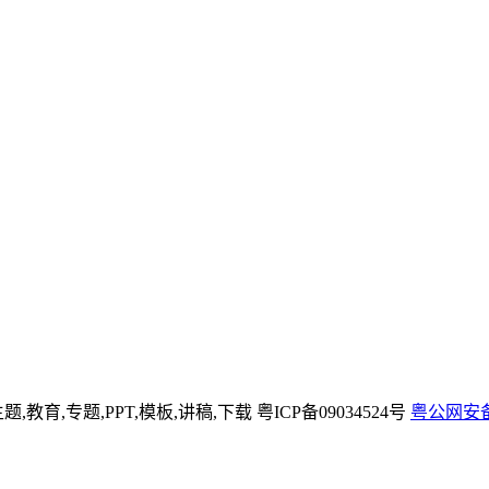
主题,教育,专题,PPT,模板,讲稿,下载
粤ICP备09034524号
粤公网安备 4