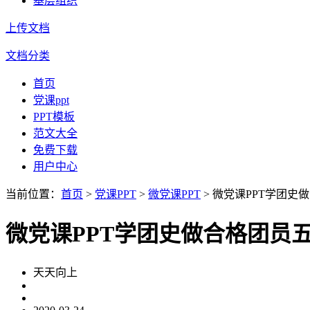
基层组织
上传文档
文档分类
首页
党课ppt
PPT模板
范文大全
免费下载
用户中心
当前位置：
首页
>
党课PPT
>
微党课PPT
> 微党课PPT学团史
微党课PPT学团史做合格团员
天天向上