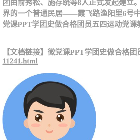
团由俞秀松、施存统等8人正式发起建立
界的一个普通民居——霞飞路渔阳里6号中
党课PPT学团史做合格团员五四运动党课教育
【文档链接】微党课PPT学团史做合格团
11241.html