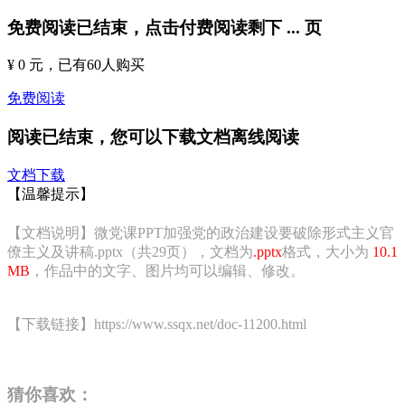
免费阅读已结束，点击付费阅读剩下
...
页
¥ 0 元
，已有
60
人购买
免费阅读
阅读已结束，您可以下载文档离线阅读
文档下载
【温馨提示】
【文档说明】微党课PPT加强党的政治建设要破除形式主义官
僚主义及讲稿.pptx（共29页），文档为
.pptx
格式，大小为
10.1
MB
，作品中的文字、图片均可以编辑、修改。
【下载链接】https://www.ssqx.net/doc-11200.html
猜你喜欢：