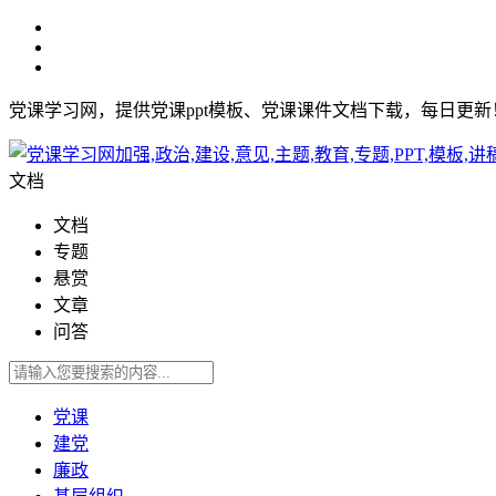
党课学习网，提供党课ppt模板、党课课件文档下载，每日更
文档
文档
专题
悬赏
文章
问答
党课
建党
廉政