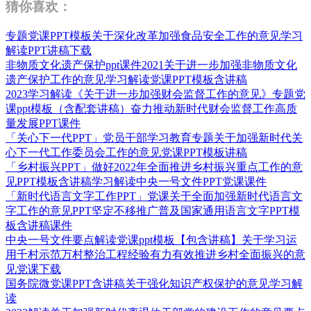
猜你喜欢：
专题党课PPT模板关于深化改革加强食品安全工作的意见学习
解读PPT讲稿下载
非物质文化遗产保护ppt课件2021关于进一步加强非物质文化
遗产保护工作的意见学习解读党课PPT模板含讲稿
2023学习解读《关于进一步加强财会监督工作的意见》专题党
课ppt模板（含配套讲稿）奋力推动新时代财会监督工作高质
量发展PPT课件
「关心下一代PPT」党员干部学习教育专题关于加强新时代关
心下一代工作委员会工作的意见党课PPT模板讲稿
「乡村振兴PPT」做好2022年全面推进乡村振兴重点工作的意
见PPT模板含讲稿学习解读中央一号文件PPT党课课件
「新时代语言文字工作PPT」党课关于全面加强新时代语言文
字工作的意见PPT坚定不移推广普及国家通用语言文字PPT模
板含讲稿课件
中央一号文件要点解读党课ppt模板【包含讲稿】关于学习运
用千村示范万村整治工程经验有力有效推进乡村全面振兴的意
见党课下载
国务院微党课PPT含讲稿关于强化知识产权保护的意见学习解
读