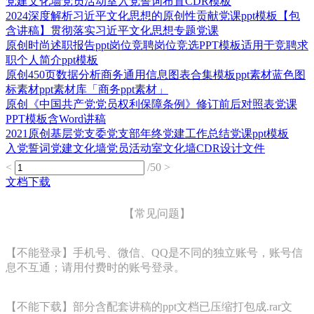
党建文化墙党员活动室入党誓词布置CDR模板
2024深度解析习近平文化思想的原创性贡献党课ppt模板【包
含讲稿】贯彻落实习近平文化思想专题党课
原创时尚述职报告ppt岗位竞聘岗位竞选PPT模板适用于竞聘求
职个人简介ppt模板
原创450页数据分析商务通用信息图表合集模板ppt素材蓝色图
标素材ppt素材库「商务ppt素材」
原创《中国共产党党员权利保障条例》修订前后对照表党课
PPT模板含Word讲稿
2021原创基层党支委党支部年终党建工作总结党课ppt模板
入党誓词党建文化墙党员活动室文化墙CDR设计文件
<
/50
>
文档下载
【常见问题】
【不能登录】手机号、微信、QQ是不同的独立账号，账号信
息不互通；请用付费时的账号登录。
【不能下载】部分含配套讲稿的ppt文档已压缩打包成.rar文