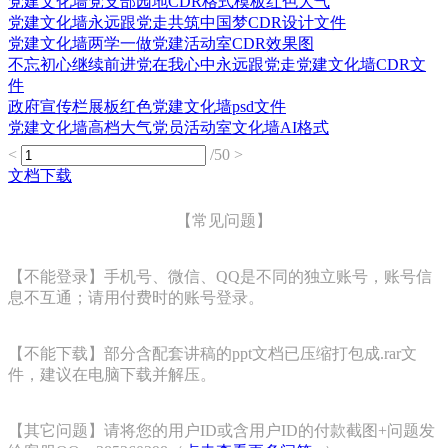
党建文化墙党支部园地CDR格式模板红色大气
党建文化墙永远跟党走共筑中国梦CDR设计文件
党建文化墙两学一做党建活动室CDR效果图
不忘初心继续前进党在我心中永远跟党走党建文化墙CDR文
件
政府宣传栏展板红色党建文化墙psd文件
党建文化墙高档大气党员活动室文化墙AI格式
<
/50
>
文档下载
【常见问题】
【不能登录】手机号、微信、QQ是不同的独立账号，账号信
息不互通；请用付费时的账号登录。
【不能下载】部分含配套讲稿的ppt文档已压缩打包成.rar文
件，建议在电脑下载并解压。
【其它问题】请将您的用户ID或含用户ID的付款截图+问题发