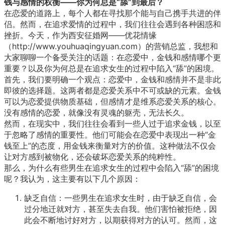
钱与感情的权衡——你为何总是“舔”到最后？
在恋爱的道路上，每个人都在寻找那个能与自己携手共进的伴
侣。然而，在追求爱情的过程中，我们往往会遇到各种困惑和
挫折。今天，作为西安征婚网——
优花情缘
（http://www.youhuaqingyuan.com）的营销总监，我想和
大家聊聊一个备受关注的话题：在恋爱中，金钱和感情哪个更
重要？以及你为何总是在追求女生的过程中陷入“舔”的困境。
首先，我们要明确一个观点：恋爱中，金钱和感情并不是非此
即彼的选择题。这两者都是恋爱关系中不可或缺的元素。金钱
可以为恋爱提供物质基础，但感情才是维系恋爱关系的核心。
没有感情的恋爱，就像没有灵魂的躯壳，无法长久。
然而，在现实中，我们往往会看到一些人过于追求金钱，以至
于忽略了感情的重要性。他们可能会在恋爱中表现出一种“金
钱至上”的态度，用金钱来衡量对方的价值。这种做法不仅会
让对方感到被物化，还会破坏恋爱关系的纯粹性。
那么，为什么有些男生在追求女生的过程中会陷入“舔”的困境
呢？我认为，这主要有以下几个原因：
缺乏自信：一些男生在追求女生时，由于缺乏自信，会
过分地迁就对方，甚至失去自我。他们害怕被拒绝，因
此会不断地讨好对方，以期获得对方的认可。然而，这