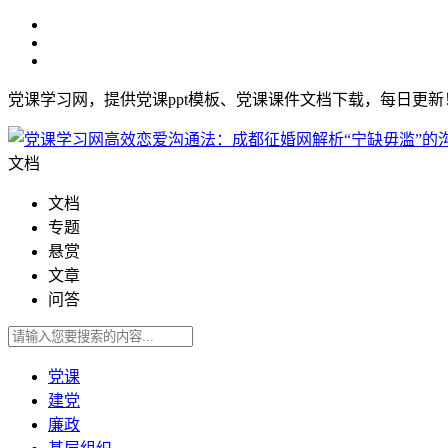
党课学习网，提供党课ppt模板、党课课件文档下载，每日更
文档
文档
专题
悬赏
文章
问答
党课
建党
廉政