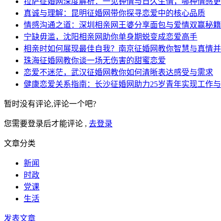
拉萨征婚网深度解析：一见钟情与日久生情，哪种情感更
真诚与理解：昆明征婚网带你探寻恋爱中的核心品质
情感沟通之道：深圳相亲网王婆分享面包与爱情双赢秘籍
宁缺毋滥，沈阳相亲网助你单身期蜕变成恋爱高手
相亲时如何展现最佳自我？南京征婚网教你智慧与真情并
珠海征婚网教你谈一场无伤害的甜蜜恋爱
恋爱不迷茫，武汉征婚网教你如何清晰表达感受与需求
健康恋爱关系指南：长沙征婚网助力25岁青年实现工作
暂时没有评论,评论一个吧?
您需要登录后才能评论 ,
去登录
文章分类
新闻
时政
党课
生活
发表文章