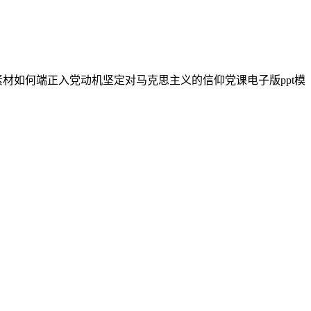
,公文,素材如何端正入党动机坚定对马克思主义的信仰党课电子版ppt模