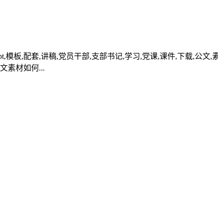
,ppt,模板,配套,讲稿,党员干部,支部书记,学习,党课,课件,下载
素材如何...