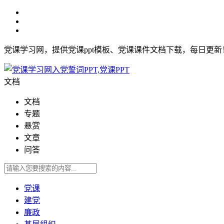
党课学习网，提供党课ppt模板、党课课件文档下载，每日更
文档
文档
专题
悬赏
文章
问答
党课
建党
廉政