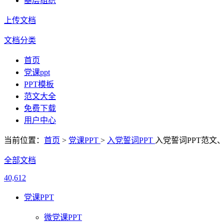
基层组织
上传文档
文档分类
首页
党课ppt
PPT模板
范文大全
免费下载
用户中心
当前位置：
首页
>
党课PPT
>
入党誓词PPT
入党誓词PPT范文
全部文档
40,612
党课PPT
微党课PPT