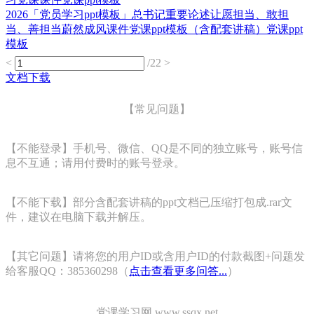
2026「党员学习ppt模板」总书记重要论述让愿担当、敢担
当、善担当蔚然成风课件党课ppt模板（含配套讲稿）党课ppt
模板
<
/22
>
文档下载
【常见问题】
【不能登录】手机号、微信、QQ是不同的独立账号，账号信
息不互通；请用付费时的账号登录。
【不能下载】部分含配套讲稿的ppt文档已压缩打包成.rar文
件，建议在电脑下载并解压。
【其它问题】请将您的用户ID或含用户ID的付款截图+问题发
给客服QQ：385360298（
点击查看更多问答...
）
党课学习网 www.ssqx.net