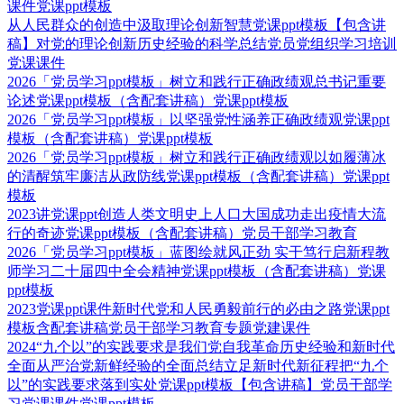
课件党课ppt模板
从人民群众的创造中汲取理论创新智慧党课ppt模板【包含讲
稿】对党的理论创新历史经验的科学总结党员党组织学习培训
党课课件
2026「党员学习ppt模板」树立和践行正确政绩观总书记重要
论述党课ppt模板（含配套讲稿）党课ppt模板
2026「党员学习ppt模板」以坚强党性涵养正确政绩观党课ppt
模板（含配套讲稿）党课ppt模板
2026「党员学习ppt模板」树立和践行正确政绩观以如履薄冰
的清醒筑牢廉洁从政防线党课ppt模板（含配套讲稿）党课ppt
模板
2023讲党课ppt创造人类文明史上人口大国成功走出疫情大流
行的奇迹党课ppt模板（含配套讲稿）党员干部学习教育
2026「党员学习ppt模板」蓝图绘就风正劲 实干笃行启新程教
师学习二十届四中全会精神党课ppt模板（含配套讲稿）党课
ppt模板
2023党课ppt课件新时代党和人民勇毅前行的必由之路党课ppt
模板含配套讲稿党员干部学习教育专题党建课件
2024“九个以”的实践要求是我们党自我革命历史经验和新时代
全面从严治党新鲜经验的全面总结立足新时代新征程把“九个
以”的实践要求落到实处党课ppt模板【包含讲稿】党员干部学
习党课课件党课ppt模板