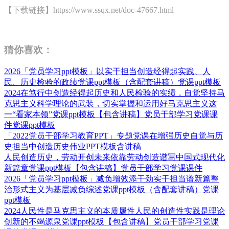
【下载链接】https://www.ssqx.net/doc-47667.html
猜你喜欢：
2026「党员学习ppt模板」以实干担当创造经得起实践、人
民、历史检验的政绩党课ppt模板（含配套讲稿）党课ppt模板
2024在笃行中创造经得起历史和人民检验的实绩，自觉坚持马
克思主义科学理论的武装，切实掌握和运用好马克思主义这
一“看家本领”党课ppt模板【包含讲稿】党员干部学习党课课
件党课ppt模板
「2022党员干部学习教育PPT」专题党课在增强历史自觉与历
史担当中创造历史伟业PPT模板含讲稿
人民创造历史，劳动开创未来依靠劳动创造谱写中国式现代化
新篇章党课ppt模板【包含讲稿】党员干部学习党课课件
2026「党员学习ppt模板」减负增效添干劲实干担当谱新篇整
治形式主义为基层减负综述党课ppt模板（含配套讲稿）党课
ppt模板
2024人民性是马克思主义的本质属性人民的创造性实践是理论
创新的不竭源泉党课ppt模板【包含讲稿】党员干部学习党课