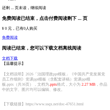
还剩
...
页未读，
继续阅读
免费阅读已结束，点击付费阅读剩下
...
页
¥ 0 元
，已有
0
人购买
免费阅读
阅读已结束，您可以下载文档离线阅读
文档下载
【温馨提示】
【文档说明】2026「治国理政ppt模板」《中国共产党发展党
员工作细则》党课ppt模板（含配套讲稿）党课ppt模
板.pptx（共36页），文档为
.pptx
格式，大小为
2.27 MB
，作品
中的文字、图片均可以编辑、修改。
【下载链接】https://www.ssqx.net/doc-47651.html