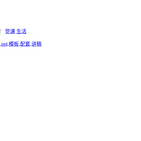
新！
党课
生活