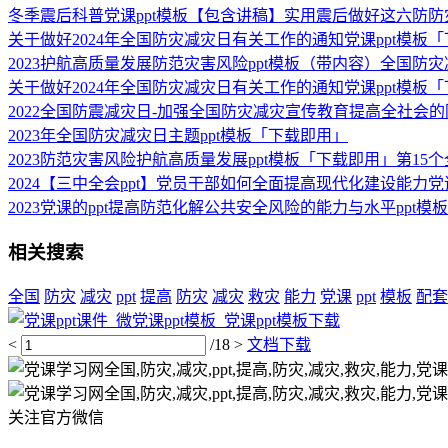
冬季震后科普党课ppt模板【包含讲稿】实用震后做好这六防
关于做好2024年全国防灾减灾日有关工作的通知党课ppt模板「
2023护航高质量发展防范灾害风险ppt模板（带内容）全国
关于做好2024年全国防灾减灾日有关工作的通知党课ppt模板「
2022全国防震减灾日-加强全国防灾减灾宣传教育提高全社会的
2023年全国防灾减灾日主题ppt模板「下载即用」
2023防范灾害风险护航高质量发展ppt模板「下载即用」第1
2024【三中全会ppt】党员干部如何全面提高现代化建设能力党课
2023党课的ppt提高防范化解公共安全风险的能力与水平ppt模
相关搜索
全国
防灾
减灾
ppt
提高
防灾
减灾
救灾
能力
党课
ppt
模板
配套
<
/18
>
文档下载
关注官方微信