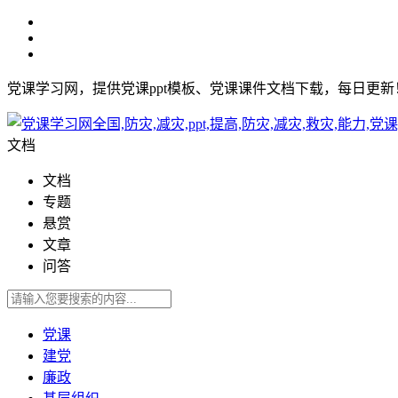
党课学习网，提供党课ppt模板、党课课件文档下载，每日更
文档
文档
专题
悬赏
文章
问答
党课
建党
廉政