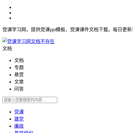
党课学习网，提供党课ppt模板、党课课件文档下载，每日更
文档
文档
专题
悬赏
文章
问答
党课
建党
廉政