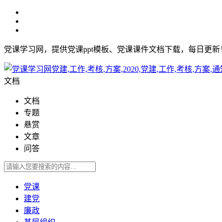
党课学习网，提供党课ppt模板、党课课件文档下载，每日更
文档
文档
专题
悬赏
文章
问答
党课
建党
廉政