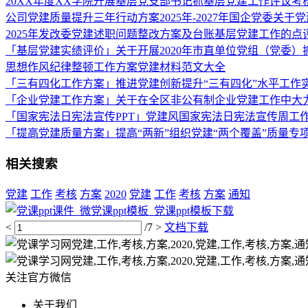
20XX年度XX学院开展基层党支部书记抓基层党建工作评议考
公司党建质量提升三年行动方案2025年-2027年国企党委关
2025年发改委党建述职问题整改方案及台账基层党建工作的点
「基层党建实绩评价」关于开展2020年市直单位党组（党委
思想作风纪律整顿工作方案党建材料范文大全
「三有四化工作方案」推进党建创新提升“三有四化”水平工作
「企业党建工作方案」关于在全区非公有制企业党建工作中大力
「国家宪法日宪法宣传PPT」党建风国家宪法日宪法宣传周工作
「提高党建质量方案」提高“两新”组织党建“两个覆盖”质量专
相关搜索
党建
工作
考核
方案
2020
党建
工作
考核
方案
通知
<
/7
>
文档下载
关注官方微信
关于我们