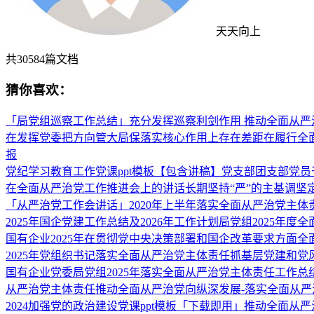
天天向上
共
30584
篇文档
猜你喜欢：
「局党组巡察工作总结」充分发挥巡察利剑作用 推动全面从严
在发挥党委把方向管大局保落实核心作用上存在差距在履行全面
报
党纪学习教育工作党课ppt模板【包含讲稿】党支部团支部党
在全面从严治党工作推进会上的讲话长期坚持“严”的主基调坚
「从严治党工作会讲话」2020年上半年落实全面从严治党主体
2025年国企党建工作总结及2026年工作计划局党组2025年度
国有企业2025年在贯彻党中央决策部署和国企改革要求方面
2025年党组织书记落实全面从严治党主体责任抓基层党建和
国有企业党委局党组2025年落实全面从严治党主体责任工作总
从严治党主体责任推动全面从严治党向纵深发展-落实全面从严
2024加强党的政治建设党课ppt模板「下载即用」推动全面从