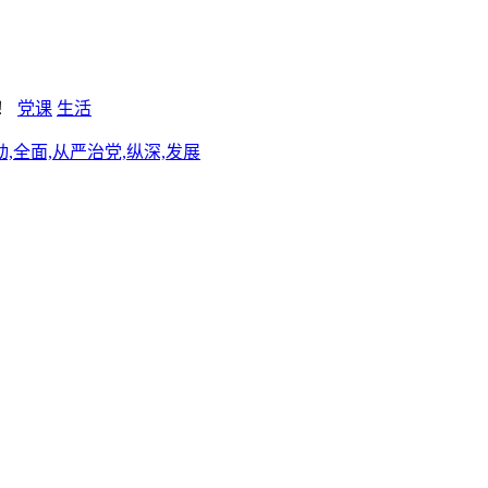
新！
党课
生活