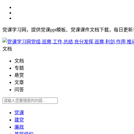
党课学习网，提供党课ppt模板、党课课件文档下载，每日更
文档
文档
专题
悬赏
文章
问答
党课
建党
廉政