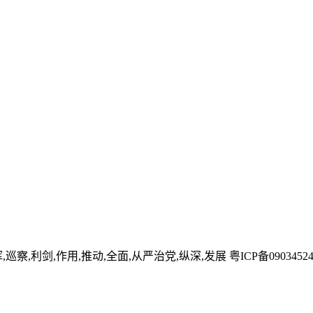
发挥,巡察,利剑,作用,推动,全面,从严治党,纵深,发展
粤ICP备090345