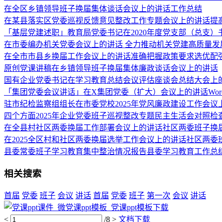
在全区乡镇领导班子换届集体谈话会议上的讲话工作总结
在某县落实区党委巡视反馈意见整改工作专题会议上的讲话提
「基层党建述职」教育局党委书记在2020年度党支部（总支
在市委编办机关党委会议上的讲话 全力推动机关党建高质量发
在全市市县乡换届工作会议上的讲话准确把握政策要求选优配
原创党课讲稿在乡镇领导班子换届集体廉政谈话会议上的讲话
国有企业党委书记在学习教育总结会议评估座谈会总结大会上
「集团党委会议讲话」在X集团党委（扩大）会议上的讲话Wor
驻市纪检监察组组长在市委党校2025年党风廉政建设工作会
四个方面2025年企业党委班子巡视整改专题民主生活会对照
在全县村社区两委换届工作部署会议上的讲话社区两委班子换
在2025全区村和社区两委换届选举工作会议上的讲话社区两委
县委常委班子学习教育集中整治情况报告县委学习教育工作总
相关搜索
首届
党委
班子
会议
讲话
首届
党委
班子
第一次
会议
讲话
<
/8
>
文档下载