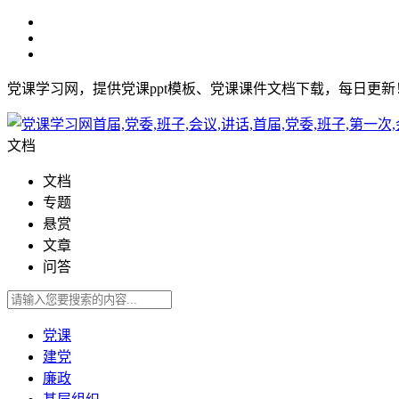
党课学习网，提供党课ppt模板、党课课件文档下载，每日更
文档
文档
专题
悬赏
文章
问答
党课
建党
廉政