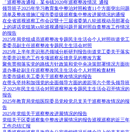
「巡察整改通报」某乡镇2020年巡察整改情况_通报
领导班子2025年学习教育集中整治对照检查11个方面突出问题
清单及整改措施汇报市委提级巡察集中整改进展情况的通报
在全省巡视巡察工作会议暨十三届省委第八轮巡视动员部署会
上的讲话党组第xx轮巡视通报问题开展对照自查整改工作情况
的报告
2025年局党组成员巡察整改专题民主生活会个人对照街道党工
委委员副主任巡察整改专题民主生活会对照
2025年上半年意识形态领域分析研判报告街道党工委关于落实
市委意识形态工作专项巡察反馈意见的整改方案
聚焦贯彻落实党的路线方针政策和党中央决策部署情况方面街
道办事处副主任巡察整改民主生活会个人对照检查材料
市委市级机关工委关于巡察整改情况的报告
在带头坚持和加强党的全面领导方面的差距等六个带头领导班
子2025年民主生活会对照巡察整改专题民主生活会召开情况的
报告
2025年教育局党组医院委员党校党总支关于巡察整改情况的报
告
2025年党组关于巡察整改进展情况的报告
党组关于区委巡察集中整改进展情况的报告巡视巡察的近三年
工作总结汇报