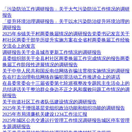
「污染防治工作调研报告」关于大气污染防治工作情况的调研
报告
「提升环境治理调研报告」关于以水污染防治提升环境治理的
调研报告
2025年乡镇关于村两委换届情况的调研报告党委书记发言关于
村社区两委干部学历提升实施方案在全省村两委换届工作经验
交流会上的发言
调研报告关于全县城市更新工作情况的调研报告
县委组织部关于全县村社区两委换届工作完成情况的报告两委
换届工作阶段性进展情况的调研报告
关于中华人民共和国反电信网络诈骗法贯彻实施情况的调研报
告在打击治理电信网络诈骗犯罪活动工作推进会上的讲话
在县委常委会十三届省委第七轮巡视整改专题民主生活会上的
总结讲话关于整治群众身边不正之风和腐败问题工作情况的调
研报告
关于街道社区工作者队伍建设情况的调研报告
2025年关于增强基层党组织政治功能和组织功能的调研报告
2025年市局清廉机关建设1234工作法汇报
2025年城区公共交通运行管理工作情况调研报告城区停车管理
专题调研报告