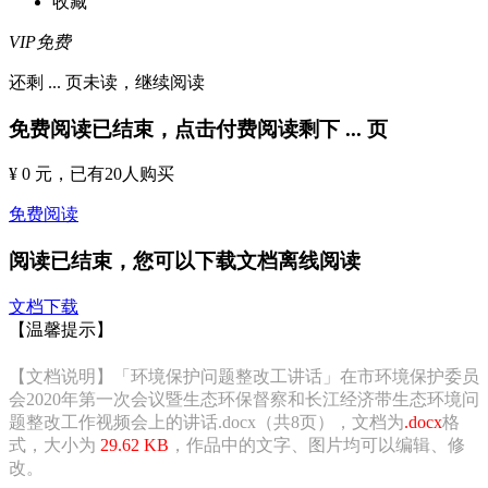
收藏
VIP免费
还剩
...
页未读，
继续阅读
免费阅读已结束，点击付费阅读剩下
...
页
¥ 0 元
，已有
20
人购买
免费阅读
阅读已结束，您可以下载文档离线阅读
文档下载
【温馨提示】
【文档说明】「环境保护问题整改工讲话」在市环境保护委员
会2020年第一次会议暨生态环保督察和长江经济带生态环境问
题整改工作视频会上的讲话.docx（共8页），文档为
.docx
格
式，大小为
29.62 KB
，作品中的文字、图片均可以编辑、修
改。