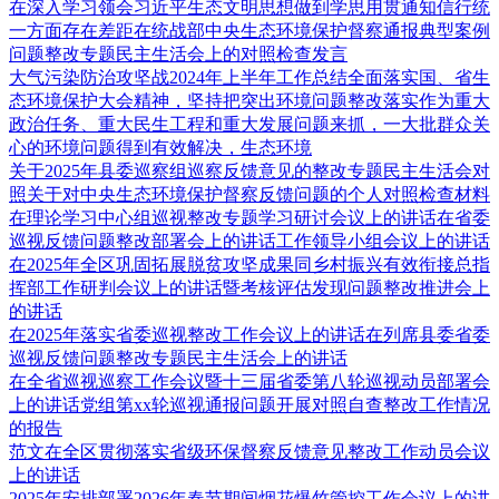
在深入学习领会习近平生态文明思想做到学思用贯通知信行统
一方面存在差距在统战部中央生态环境保护督察通报典型案例
问题整改专题民主生活会上的对照检查发言
大气污染防治攻坚战2024年上半年工作总结全面落实国、省生
态环境保护大会精神，坚持把突出环境问题整改落实作为重大
政治任务、重大民生工程和重大发展问题来抓，一大批群众关
心的环境问题得到有效解决，生态环境
关于2025年县委巡察组巡察反馈意见的整改专题民主生活会对
照关于对中央生态环境保护督察反馈问题的个人对照检查材料
在理论学习中心组巡视整改专题学习研讨会议上的讲话在省委
巡视反馈问题整改部署会上的讲话工作领导小组会议上的讲话
在2025年全区巩固拓展脱贫攻坚成果同乡村振兴有效衔接总指
挥部工作研判会议上的讲话暨考核评估发现问题整改推进会上
的讲话
在2025年落实省委巡视整改工作会议上的讲话在列席县委省委
巡视反馈问题整改专题民主生活会上的讲话
在全省巡视巡察工作会议暨十三届省委第八轮巡视动员部署会
上的讲话党组第xx轮巡视通报问题开展对照自查整改工作情况
的报告
范文在全区贯彻落实省级环保督察反馈意见整改工作动员会议
上的讲话
2025年安排部署2026年春节期间烟花爆竹管控工作会议上的讲