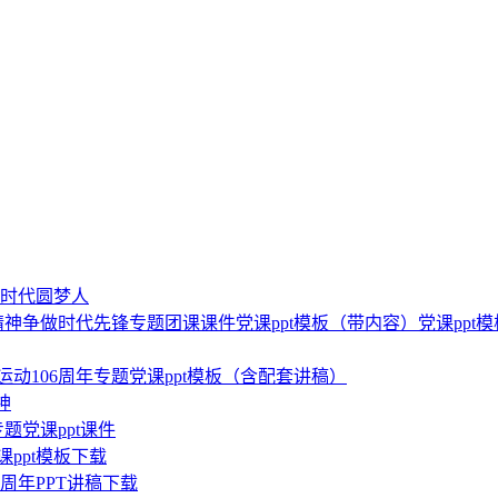
新时代圆梦人
四精神争做时代先锋专题团课课件党课ppt模板（带内容）党课ppt模
运动106周年专题党课ppt模板（含配套讲稿）
神
题党课ppt课件
ppt模板下载
周年PPT讲稿下载