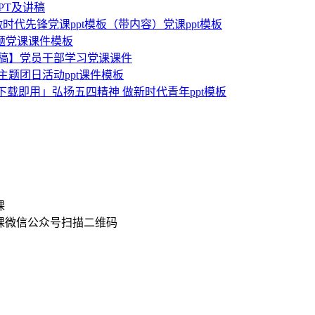
PT及讲稿
做时代先锋党课ppt模板（带内容）党课ppt模板
专题党课课件模板
讲稿】党员干部学习党课课件
题团日活动ppt课件模板
「下载即用」弘扬五四精神 做新时代青年ppt模板
扫描二维码