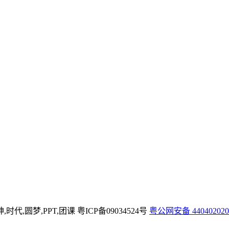
神,时代,圆梦,PPT,团课
粤ICP备09034524号
粤公网安备 440402020