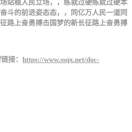
场站稳人民立场，，练就过硬练就过硬本
奋斗的前进姿态态，，同亿万人民一道同
征路上奋勇搏击国梦的新长征路上奋勇搏
留链接：
https://www.ssqx.net/doc-