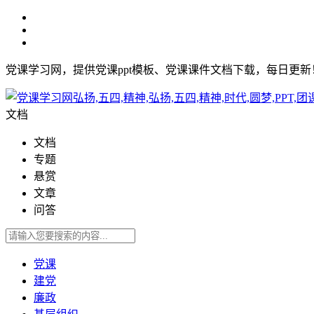
党课学习网，提供党课ppt模板、党课课件文档下载，每日更
文档
文档
专题
悬赏
文章
问答
党课
建党
廉政