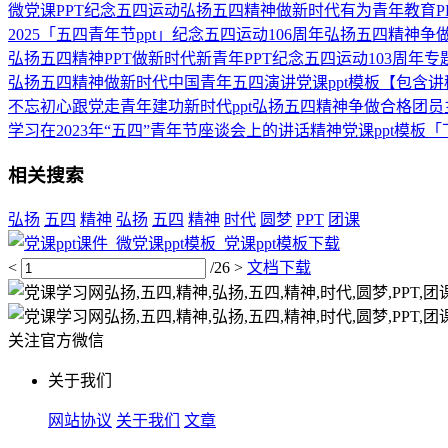
微党课PPT纪念五四运动弘扬五四精神做新时代有为青年教育P
2025「五四青年节ppt」纪念五四运动106周年弘扬五四精神争
弘扬五四精神PPT做新时代新青年PPT纪念五四运动103周年
弘扬五四精神做新时代中国青年五四演讲党课ppt模板【包含
不忘初心跟党走青年建功新时代ppt弘扬五四精神争做合格团员主
学习在2023年“五四”青年节座谈会上的讲话精神党课ppt模板
相关搜索
弘扬
五四
精神
弘扬
五四
精神
时代
圆梦
PPT
团课
<
/26
>
文档下载
关注官方微信
关于我们
网站协议
关于我们
文章