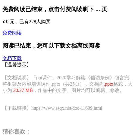
免费阅读已结束，点击付费阅读剩下
...
页
¥ 0 元
，已有
228
人购买
免费阅读
阅读已结束，您可以下载文档离线阅读
文档下载
【温馨提示】
【文档说明】「ppt课件」2020学习解读《信访条例》包含完
整框架及内容培训课件.pptx（共25页），文档为
.pptx
格式，大
小为
20.27 MB
，作品中的文字、图片均可以编辑、修改。
【下载链接】https://www.ssqx.net/doc-11609.html
猜你喜欢：