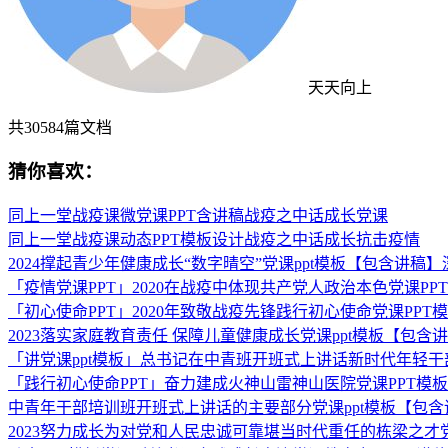
天天向上
共
30584
篇文档
猜你喜欢：
同上一堂战疫课微党课PPT含讲稿战疫之中话成长党课
同上一堂战疫课动态PPT模板设计战疫之中话成长抗击疫情
2024撑起青少年健康成长“数字晴空”党课ppt模板【包含讲
「疫情党课PPT」2020在战疫中体现共产党人政治本色党课PPT
「初心使命PPT」2020年致敬战疫先锋践行初心使命党课PPT模
2023落实家庭教育责任 保障儿童健康成长党课ppt模板【包
「讲党课ppt模板」总书记在中青班开班式上讲话新时代年轻干
「践行初心使命PPT」奋力建成火神山雷神山医院党课PPT
中青年干部培训班开班式上讲话的主要部分党课ppt模板【包
2023努力成长为对党和人民忠诚可靠堪当时代重任的栋梁之才党