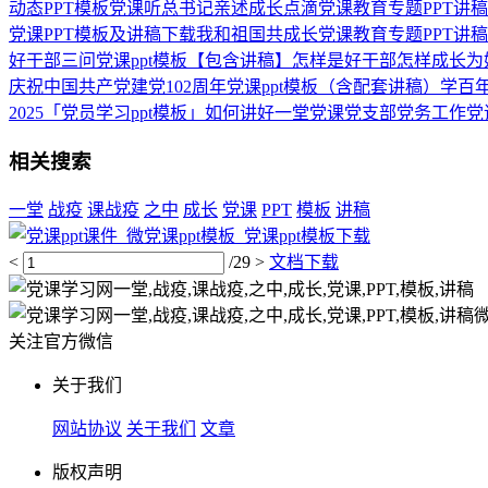
动态PPT模板党课听总书记亲述成长点滴党课教育专题PPT讲稿
党课PPT模板及讲稿下载我和祖国共成长党课教育专题PPT讲稿
好干部三问党课ppt模板【包含讲稿】怎样是好干部怎样成长
庆祝中国共产党建党102周年党课ppt模板（含配套讲稿）学
2025「党员学习ppt模板」如何讲好一堂党课党支部党务工作党课
相关搜索
一堂
战疫
课战疫
之中
成长
党课
PPT
模板
讲稿
<
/29
>
文档下载
关注官方微信
关于我们
网站协议
关于我们
文章
版权声明