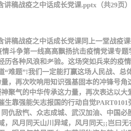
讲稿战疫之中话成长党课.pptx（共29页
含讲稿战疫之中话成长党课 同上一堂战疫课
防控疫情斗争第一线高高飘扬抗击疫情党课专
经历各种风浪和耂验。这场突如兵来的疫情
道“难题”!我们一定能打赢这场人民战、总
这力量，再次吹响用知识强基固本的冲锋号角
凝神聚气的中华传承这力量，再次表达以大
靠强能矢志报国的行动自觉 PART01 0
、同仇敌忾、众志成城、武汉加油、中国必
域，风月同天山川异域，风月同天;;岂曰无