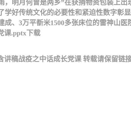
雨，明月何曾是两乡”在获捐物资包装上出
学好传统文化的必要性和紧迫性 数字彰显力量
建成、3万平斱米1500多张床位的雷神山医
.pptx下载
含讲稿战疫之中话成长党课 转载请保留链