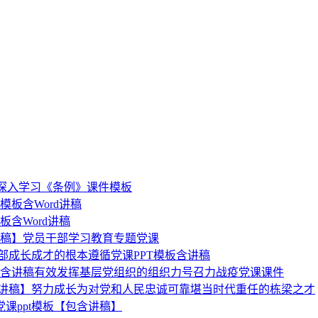
稿】深入学习《条例》课件模板
模板含Word讲稿
板含Word讲稿
含讲稿】党员干部学习教育专题党课
部成长成才的根本遵循党课PPT模板含讲稿
模板含讲稿有效发挥基层党组织的组织力号召力战疫党课课件
含讲稿】努力成长为对党和人民忠诚可靠堪当时代重任的栋梁之才
课ppt模板【包含讲稿】