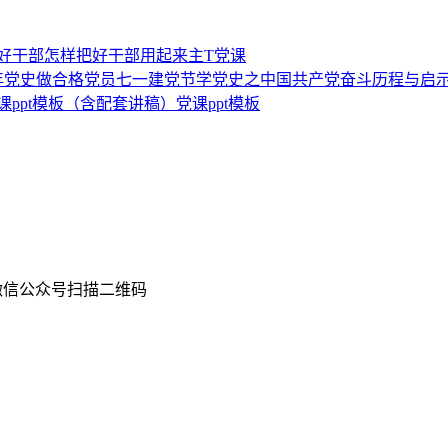
为好干部怎样把好干部用起来主T党课
百年党史做合格党员七一建党节学党史之中国共产党奋斗历程与启
ppt模板（含配套讲稿）党课ppt模板
扫描二维码