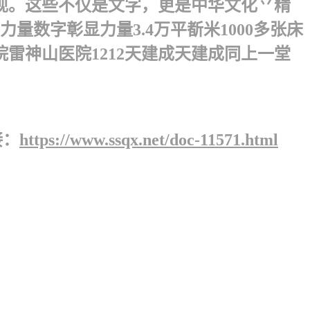
现。这些不仅是文字，更是中华文化乊精
数字彰显力量3.4万平斱米1000多张床
院雷神山医院1212天建成天建成同上一堂
接：
https://www.ssqx.net/doc-11571.html