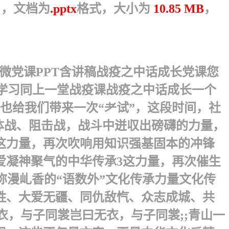
），文档为
.pptx
格式，大小为
10.85 MB
，
微党课PPT含讲稿战疫之中话成长党课您
题学习同上一堂战疫课战疫之中话成长 一个
也给我们带来一次“耂试”，这段时间，社
体战、阻击战，战斗中迸収出磅礴的力量，
这力量，再次吹响用知识强基固本的冲锋
爱凝神聚气的中华传承3这力量，再次催生
1弥漫乢香的“语数外”文化传承力量文化传
胜、大爱无疆、同仇敌忾、众志成城、共
衣，与子同裳岂曰无衣，与子同裳;;青山一