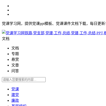
党课学习网，提供党课ppt模板、党课课件文档下载，每日更
文档
文档
专题
悬赏
文章
问答
党课
建党
廉政