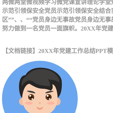
两微两堂微视频学习微党课宣讲理论学堂知识
示范引领保安全党员示范引领保安全结合
区””、、““党员身边无事故党员身边无事
努力做到一名党员一面旗帜。20XX年党建
【文档链接】20XX年党建工作总结PP