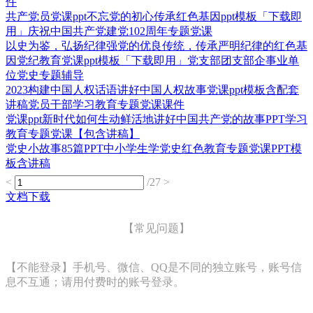
件
共产党员党课ppt不忘党的初心传承红色基因ppt模板「下载即
用」庆祝中国共产党建党102周年专题党课
以史为鉴，弘扬纪律强党的优良传统，传承严明纪律的红色基
因党纪教育党课ppt模板「下载即用」党支部团支部企事业单
位党史专题辅导
2023构建中国人权话语讲好中国人权故事党课ppt模板含配套
讲稿党员干部学习教育专题党课课件
党课ppt新时代如何生动鲜活地讲好中国共产党的故事PPT学习
教育专题党课【包含讲稿】
党史小故事85篇PPT中小学生学党史红色教育专题党课PPT模
板含讲稿
<
/27
>
文档下载
【常见问题】
【不能登录】手机号、微信、QQ是不同的独立账号，账号信
息不互通；请用付费时的账号登录。