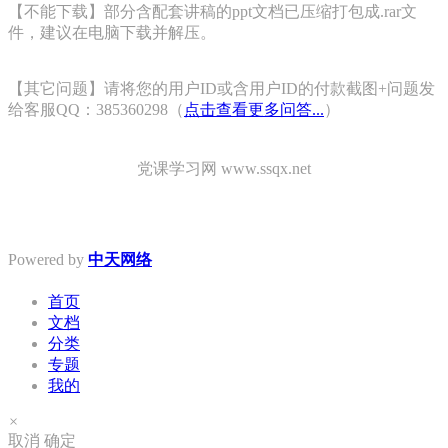
【不能下载】部分含配套讲稿的ppt文档已压缩打包成.rar文
件，建议在电脑下载并解压。
【其它问题】请将您的用户ID或含用户ID的付款截图+问题发
给客服QQ：385360298（
点击查看更多问答...
）
党课学习网 www.ssqx.net
Powered by
中天网络
首页
文档
分类
专题
我的
×
取消
确定