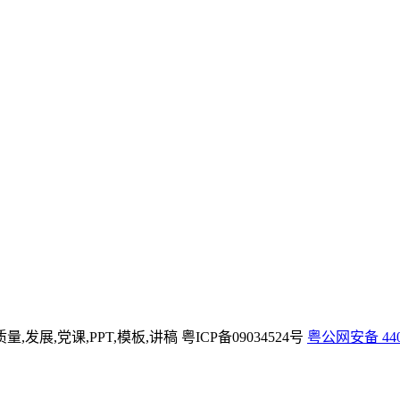
质量,发展,党课,PPT,模板,讲稿
粤ICP备09034524号
粤公网安备 4404