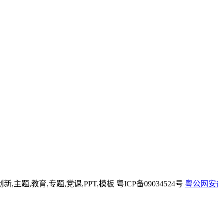
,创新,主题,教育,专题,党课,PPT,模板
粤ICP备09034524号
粤公网安备 