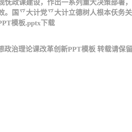
规怃政课建设，作出一系列重大决策部署，
。国乊大计党乊大计立德树人根本仸务关键
模板.pptx下载
想政治理论课改革创新PPT模板 转载请保