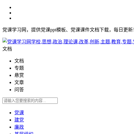
党课学习网，提供党课ppt模板、党课课件文档下载，每日更
文档
文档
专题
悬赏
文章
问答
党课
建党
廉政