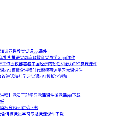
史知识党性教育党课ppt课件
3年扎实推进党风廉政教育党员学习ppt课件
经济工作会议部署看中国经济的韧性和潜力PPT党课课件
党课PPT模板含讲稿时代楷模事迹学习党课课件
会议讲话精神学习党课PPT模板含讲稿
含讲稿】党员干部学习党课课件微党课ppt下载
模板
模板含Word讲稿下载
板含讲稿党员学习专题党课课件下载