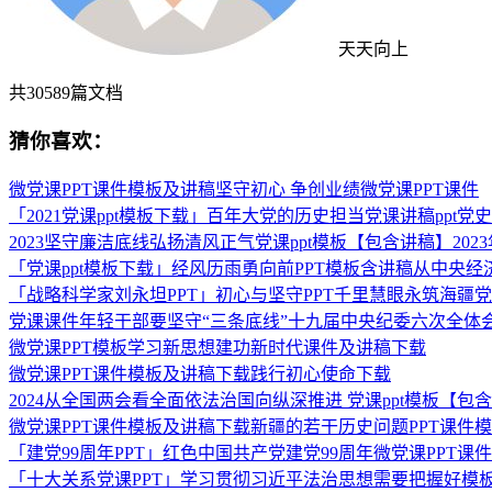
天天向上
共
30589
篇文档
猜你喜欢：
微党课PPT课件模板及讲稿坚守初心 争创业绩微党课PPT课件
「2021党课ppt模板下载」百年大党的历史担当党课讲稿ppt党
2023坚守廉洁底线弘扬清风正气党课ppt模板【包含讲稿】202
「党课ppt模板下载」经风历雨勇向前PPT模板含讲稿从中央
「战略科学家刘永坦PPT」初心与坚守PPT千里慧眼永筑海疆
党课课件年轻干部要坚守“三条底线”十九届中央纪委六次全体
微党课PPT模板学习新思想建功新时代课件及讲稿下载
微党课PPT课件模板及讲稿下载践行初心使命下载
2024从全国两会看全面依法治国向纵深推进 党课ppt模板【包
微党课PPT课件模板及讲稿下载新疆的若干历史问题PPT课件
「建党99周年PPT」红色中国共产党建党99周年微党课PPT课件
「十大关系党课PPT」学习贯彻习近平法治思想需要把握好模