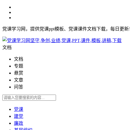
党课学习网，提供党课ppt模板、党课课件文档下载，每日更
文档
文档
专题
悬赏
文章
问答
党课
建党
廉政