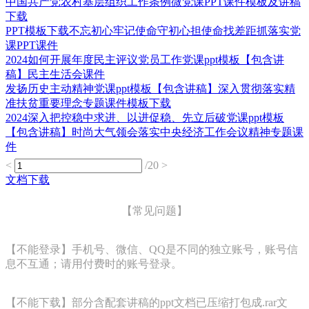
中国共产党农村基层组织工作条例微党课PPT课件模板及讲稿
下载
PPT模板下载不忘初心牢记使命守初心担使命找差距抓落实党
课PPT课件
2024如何开展年度民主评议党员工作党课ppt模板【包含讲
稿】民主生活会课件
发扬历史主动精神党课ppt模板【包含讲稿】深入贯彻落实精
准扶贫重要理念专题课件模板下载
2024深入把控稳中求进、以进促稳、先立后破党课ppt模板
【包含讲稿】时尚大气领会落实中央经济工作会议精神专题课
件
<
/20
>
文档下载
【常见问题】
【不能登录】手机号、微信、QQ是不同的独立账号，账号信
息不互通；请用付费时的账号登录。
【不能下载】部分含配套讲稿的ppt文档已压缩打包成.rar文