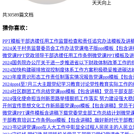
天天向上
共
30589
篇文档
猜你喜欢：
PPT模板干部选拔任用工作监督检查和责任追究办法模板及讲
2024关于村务监督委员会工作办法党课电子版ppt模板【包含
微党课PPT党政领导干部选拔任用工作条例微党课PPT模板及
2024国务院办公厅关于进一步推进省以下财政体制改革工作的
2024加快构建碳排放双控制度体系工作方案积极稳妥推进碳达
2023年度意识形态工作责任制落实情况报告党课ppt模板【包
2024ppt4至7月三大主题党纪学习教育讨论党性教育实际工作
2024社区群团工作总结党课ppt模板【包含讲稿】党员干部支部
2024强化使命担当创新思路举措狠抓工作落实 努力建设强大
开创宣传思想文化工作新局面党课ppt模板【包含讲稿】党员
微党课PPT课件模板含讲稿下载党委党支部工作总结计划微党课
干部教育培训工作条例ppt模板【包含讲稿】做好新时代干部教
2023书记讲党课ppt在人大工作中彰显全过程人民民主的人民