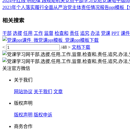
2024守红线 明纪律 践规矩机关党员干部学习党纪党课电子版
2023年个人落实履行全面从严治党主体责任情况报告ppt模
相关搜索
干部
选拔
任用
工作
监督
检查和
责任
追究
办法
党课
PPT
课件
<
/48
>
文档下载
关注官方微信
关于我们
网站协议
关于我们
文章
版权声明
版权声明
版权申诉
商务合作