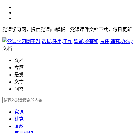
党课学习网，提供党课ppt模板、党课课件文档下载，每日更
文档
文档
专题
悬赏
文章
问答
党课
建党
廉政