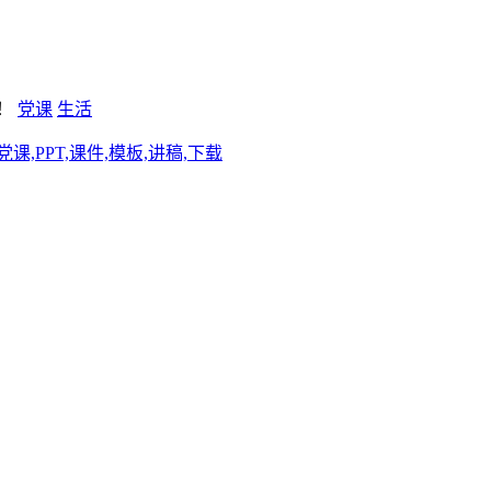
新！
党课
生活