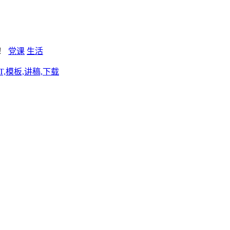
新！
党课
生活