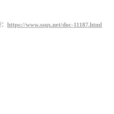
接：
https://www.ssqx.net/doc-11187.html