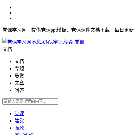
党课学习网，提供党课ppt模板、党课课件文档下载，每日更
文档
文档
专题
悬赏
文章
问答
党课
建党
廉政