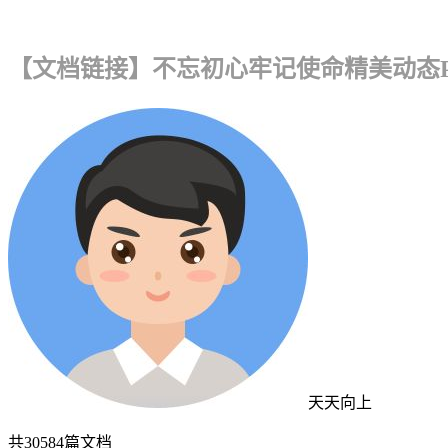
【文档链接】不忘初心牢记使命精美动态P
天天向上
共
30584
篇文档