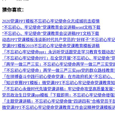
猜你喜欢：
2020党课PPT模板不忘初心牢记使命众志成城抗击疫情
“不忘初心、牢记使命”党课教育会议讲稿word文档下载
“不忘初心、牢记使命”党课教育会议讲稿PPT文档下载
动态PPT党课模板浅谈新时代共产党员的“好样子”不忘初心牢记
党课PPT模板2019不忘初心牢记使命党课教育模板讲稿
「不忘初心牢记使命ppt」永远听党话跟党走学习教育专题动态党
「不忘初心牢记使命PPT」在全党开展“不忘初心、牢记使命”
「两学一做三严三实」不忘初心牢记使命两学一做三严三实党的
「不忘初心牢记使命」两学一做三严三实ppt党的群众路线教育实
「在拼搏奋斗中践行初心使命党课」在市政府机关“不忘初心、
「知识竞赛PPT模板」微党课PPT不忘初心牢记使命党课教育知
「不忘初心永做时代先锋党课讲稿」牢记使命攻坚高质量发展“
党员政治生日党课ppt模板「下载即用」不忘初心牢记使命增强
「主题党课讲稿」不忘初心牢记使命做“四讲四有”合格党员干
微党课PPT不忘初心牢记使命党课教育工作会议精神党课模板