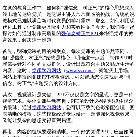
在党的教育工作中，如何将“强信念、树正气”的核心思想深入
浅出地传达给党员，是党课主讲人常常面临的挑战。传统的说
教模式已难以满足新时代党员的学习需求。那么，如何利用现
代化工具，让党课更具吸引力和实效性呢？今天，我们将一起
探讨如何通过制作高质量的
强信念树正气PPT
来增强党课的教
育效果，解决这一难题。
首先，明确党课的目的和受众。每次党课的主题虽然不同，
但“强信念、树正气”始终是核心。明确这一点后，制作PPT时
就需要针对不同的党员群体，设计出既符合主题又贴近生活的
内容。这时，
党课学习网站
（
www.ssqx.net
）就能派上用场。
网站上丰富的党课PPT模板资源，可以帮助您快速找到与“强
信念、树正气”主题契合的设计方向。
其次，视觉设计是关键。PPT不仅仅是文字的呈现，更是一种
视觉艺术。要让党课生动有趣，PPT的设计必须能够抓住观众
的眼球。通过
党课学习网站
，您可以下载到色彩搭配合理、图
表清晰的模板，这些模板经过专业设计，既能强化视觉效果，
又能让复杂的思想变得直观易懂。
再者，内容的组织要逻辑清晰。一个好的党课PPT，应当如同