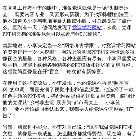
在党务工作者小李的眼中，准备党课就像是一场“头脑奥运
会”，既要内容专业，又要形式新颖。为了找到制胜的法宝，
他不知道多少次与电脑屏幕大眼瞪小眼，可总感觉缺了点什
么。直到有一天，他偶然发现了
党课学习网站
，从此，党课
PPT和文档的准备竟然可以如此“轻松加愉快”。
幽默地说，小李决定当一名“网络考古学家”，对党课学习网站
的资源进行一次“大挖掘”。网站上的党课PPT和文档资源多得
像夜空的星星，各种风格、各种主题应有尽有。小李只需要动
动手指，就能下载到各种精美的PPT模板和详尽的文档内容，
这感觉简直像是在开“盲盒”，每次都有新惊喜。
在使用了这些资源后，小李发现，他的党课不再是“照本宣
科”的单调，而是充满了视觉冲击和信息深度。他选择了一款
红色主题的PPT模板，搭配网站提供的详细文档资料，瞬间让
他的党课从“乡村非主流”跃升为“都市高大上”。小李笑
称：“要不是怕被同事认出来，我都要去给党课学习网站打广
告了！”
当然，幽默也不能少。小李对自己说：“以前我做党课PPT和
文档，就像是一条咸鱼，怎么翻身都觉得费劲。现在嘛，有了