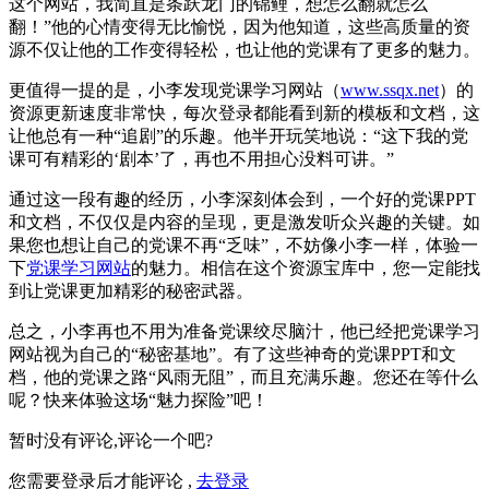
这个网站，我简直是条跃龙门的锦鲤，想怎么翻就怎么
翻！”他的心情变得无比愉悦，因为他知道，这些高质量的资
源不仅让他的工作变得轻松，也让他的党课有了更多的魅力。
更值得一提的是，小李发现党课学习网站（
www.ssqx.net
）的
资源更新速度非常快，每次登录都能看到新的模板和文档，这
让他总有一种“追剧”的乐趣。他半开玩笑地说：“这下我的党
课可有精彩的‘剧本’了，再也不用担心没料可讲。”
通过这一段有趣的经历，小李深刻体会到，一个好的党课PPT
和文档，不仅仅是内容的呈现，更是激发听众兴趣的关键。如
果您也想让自己的党课不再“乏味”，不妨像小李一样，体验一
下
党课学习网站
的魅力。相信在这个资源宝库中，您一定能找
到让党课更加精彩的秘密武器。
总之，小李再也不用为准备党课绞尽脑汁，他已经把党课学习
网站视为自己的“秘密基地”。有了这些神奇的党课PPT和文
档，他的党课之路“风雨无阻”，而且充满乐趣。您还在等什么
呢？快来体验这场“魅力探险”吧！
暂时没有评论,评论一个吧?
您需要登录后才能评论 ,
去登录