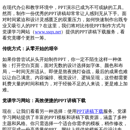
在现代办公和教学环境中，PPT演示已成为不可或缺的工具。
然而，制作一份优秀的PPT讲稿却常常让人感到无从下手。面
对时间紧迫和设计灵感匮乏的双重压力，如何快速制作出既专
业又吸引人的PPT？在这里，我们将对比传统PPT制作方式与
党课学习网站（
www.ssqx.net
）提供的PPT讲稿下载服务，看
看究竟哪个更胜一筹。
传统方式：从零开始的艰辛
如果你曾尝试从头开始制作PPT，你一定不陌生这样一种体
验：打开空白页面，面对无数的设计选择如字体、颜色和布
局，一时间无所适从。即便是熬夜挑灯奋战，最后的成果也难
以让自己满意。内容编排、视觉设计、逻辑呈现，这些都需要
耗费大量的时间和精力，对于经验不足的人来说，更是难上加
难。
党课学习网站：高效便捷的PPT讲稿下载
现在，让我们看看另一种选择：使用
PPT讲稿下载
服务。党课
学习网站提供了丰富的PPT模板和讲稿下载资源，涵盖了多种
主题和风格。你只需选择一个适合你需求的模板，稍作修改，
即可完成一份高质量的PPT。网站上提供的模板不仅设计专