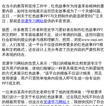
在当今的教育和宣传工作中，红色故事作为传递革命精神的重
要内容，如何生动地展示这些历史故事成为了一个关键问题。
近日，一则关于红色故事PPT与文档制作的新选择受到广泛关
注，那就是
党课学习网站
提供的丰富资源。
据悉，许多教育工作者和党史学习爱好者在制作红色故事PPT
和文档时，常常面临素材不足、设计单调的问题。这些问题往
往会影响到观众的参与感和理解力。然而，浏览www.ssqx.net
后，人们发现，这一平台不仅提供种类繁多的红色故事PPT模
板和文档格式，还在设计上充分考虑了历史内容的严肃性和艺
术表现的结合。
党课学习网站的负责人表示：“我们的模板和文档资源专注于
提升用户的体验，使他们能够以一种更具视觉冲击力和逻辑性
的方式来展示红色故事。”该平台的模板不仅设计精美，而且
使用便捷，用户只需简单地将内容填入即可生成一份专业的
PPT或文档。
一位来自某高中的历史老师分享了他的使用体验：“学校要求
我们设计一堂关于长征的红色故事课。过去我总为找不到合适
的模板而苦恼，但这次在
党课学习网站
上，我很快找到了符合