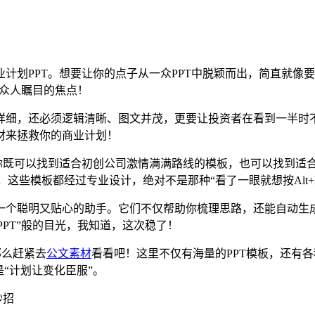
划PPT。想要让你的点子从一众PPT中脱颖而出，简直就像要在
为众人瞩目的焦点！
细，还必须逻辑清晰、图文并茂，更要让投资者在看到一半时不会
材来拯救你的商业计划！
你既可以找到适合初创公司激情满满路线的模板，也可以找到适合
这些模板都经过专业设计，绝对不是那种“看了一眼就想按Alt+F
一个聪明又贴心的助手。它们不仅帮助你梳理思路，还能自动生
PPT”般的目光，我知道，这次稳了！
那么赶紧去
公文素材
看看吧！这里不仅有海量的PPT模板，还有
“计划让变化臣服”。
妙招