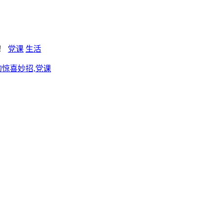
新！
党课
生活