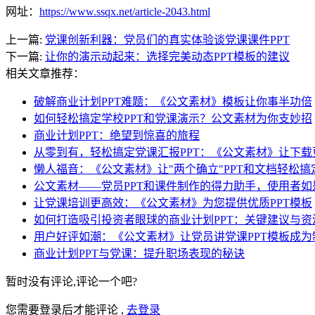
网址：
https://www.ssqx.net/article-2043.html
上一篇:
党课创新利器：党员们的真实体验谈党课课件PPT
下一篇:
让你的演示动起来：选择完美动态PPT模板的建议
相关文章推荐：
破解商业计划PPT难题：《公文素材》模板让你事半功倍
如何轻松搞定学校PPT和党课演示？公文素材为你支妙招
商业计划PPT：绝望到惊喜的旅程
从零到有，轻松搞定党课汇报PPT：《公文素材》让下载
懒人福音：《公文素材》让"两个确立"PPT和文档轻松搞
公文素材——党员PPT和课件制作的得力助手，使用者如
让党课培训更高效：《公文素材》为您提供优质PPT模板
如何打造吸引投资者眼球的商业计划PPT：关键建议与资
用户好评如潮：《公文素材》让党员讲党课PPT模板成为
商业计划PPT与党课：提升职场表现的秘诀
暂时没有评论,评论一个吧?
您需要登录后才能评论 ,
去登录