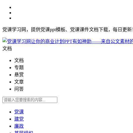
党课学习网，提供党课ppt模板、党课课件文档下载，每日更
文档
文档
专题
悬赏
文章
问答
党课
建党
廉政