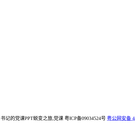
满满：书记的党课PPT蜕变之旅,党课
粤ICP备09034524号
粤公网安备 440