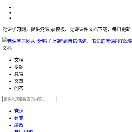
党课学习网，提供党课ppt模板、党课课件文档下载，每日更
文档
文档
专题
悬赏
文章
问答
党课
建党
廉政