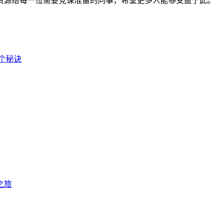
资源给每一位需要党课准备的同事，希望更多人能够受益于此。
个秘诀
之旅