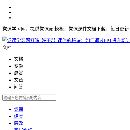
党课学习网，提供党课ppt模板、党课课件文档下载，每日更
文档
文档
专题
悬赏
文章
问答
党课
建党
廉政