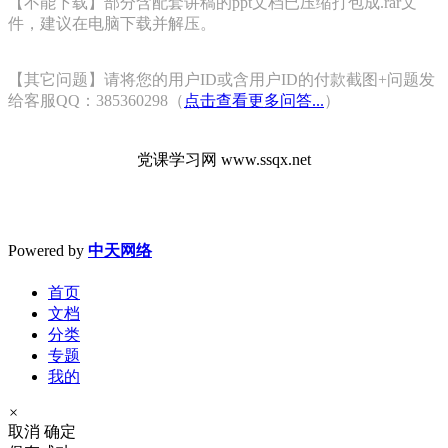
【不能下载】部分含配套讲稿的ppt文档已压缩打包成.rar文
件，建议在电脑下载并解压。
【其它问题】请将您的用户ID或含用户ID的付款截图+问题发
给客服QQ：385360298（
点击查看更多问答...
）
党课学习网 www.ssqx.net
Powered by
中天网络
首页
文档
分类
专题
我的
×
取消
确定