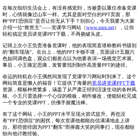
在每次组织生活会上，有没有感觉到，当被委以重任准备党课
时，心情就像过山车一样。尤其是面对空白的PPT页面，那
种“PPT恐惧症”是否让你无从下手？别担心，今天我要为大家
介绍一位“救世主”——党课学习网站（
www.ssqx.net
），让你
轻松搞定党员讲党课PPT下载，不再挠破头皮。
记得上次小王负责准备党课时，他的表现简直堪称教科书级别
的“翻车现场”。在台上，他的PPT卡顿不堪，页面设计五颜六
色如同调色盘，观众们都差点以为他要表演一场视觉艺术展。
事后，小王痛定思痛，发誓要找到制作高质量PPT的捷径。
命运的转机在小王偶然间发现了党课学习网站时到来了。这个
网站简直是懒人的福音！它提供了海量的
党员讲党课PPT下载
资源，模板种类繁多，涵盖了从严肃正经到活泼生动的各种风
格。小王只需选择一个心仪的模板，稍作修改，便能轻松完成
一个专业的党课PPT，仿佛手握魔法棒。
有了这个网站，小王的PPT水平呈现火箭式提升。再也没
有“PPT恐惧症”的困扰，每次党课他都能自信满满地走上讲
台。那些曾经因为PPT“翻车”而捧腹大笑的同事们，现在都纷
纷向他讨教经验。