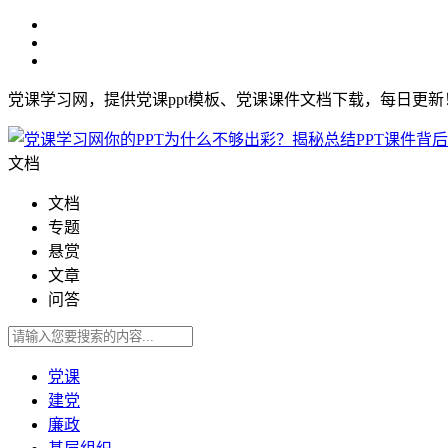
党课学习网，提供党课ppt模板、党课课件文档下载，每日更
文档
文档
专题
悬赏
文章
问答
党课
建党
廉政