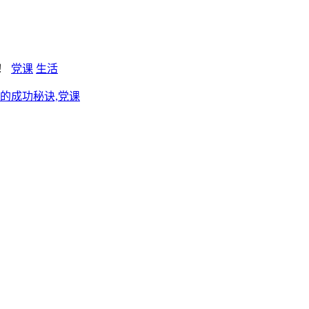
新！
党课
生活