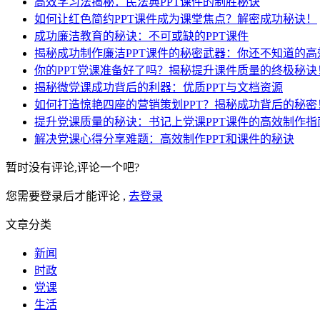
高效学习法揭秘：民法典PPT课件的制胜秘诀
如何让红色简约PPT课件成为课堂焦点？解密成功秘诀！
成功廉洁教育的秘诀：不可或缺的PPT课件
揭秘成功制作廉洁PPT课件的秘密武器：你还不知道的高
你的PPT党课准备好了吗？揭秘提升课件质量的终极秘诀
揭秘微党课成功背后的利器：优质PPT与文档资源
如何打造惊艳四座的营销策划PPT？揭秘成功背后的秘密
提升党课质量的秘诀：书记上党课PPT课件的高效制作指
解决党课心得分享难题：高效制作PPT和课件的秘诀
暂时没有评论,评论一个吧?
您需要登录后才能评论 ,
去登录
文章分类
新闻
时政
党课
生活