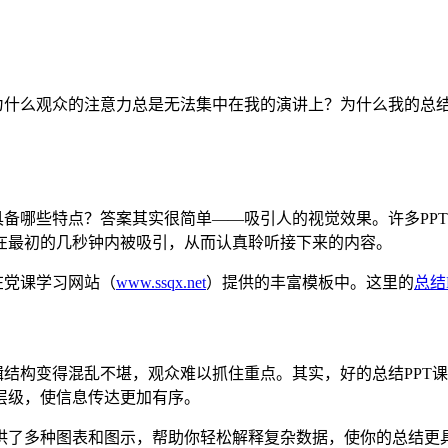
为什么观众的注意力总是无法集中在我的演讲上？为什么我的总结
具备哪些特点？答案其实很简单——吸引人的视觉效果。许多PP
在最初的几秒钟内被吸引，从而认真聆听接下来的内容。
在党课学习网站（
www.ssqx.net
）提供的丰富模板中。这里的
总结
辑结构变得混乱不堪，观众难以抓住重点。其实，好的总结PPT
层级，使信息传达更加有序。
供了多种图表和图示，帮助你轻松解释复杂数据，使你的总结更