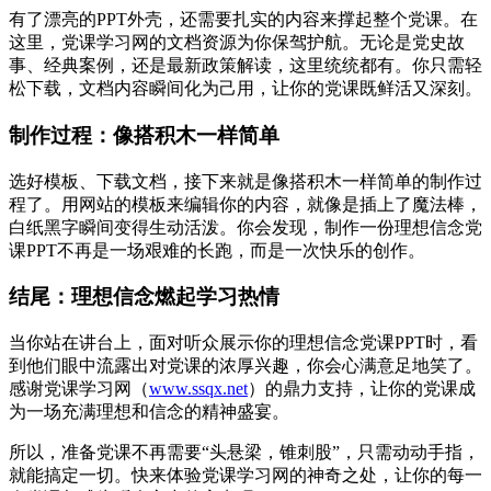
有了漂亮的PPT外壳，还需要扎实的内容来撑起整个党课。在
这里，党课学习网的文档资源为你保驾护航。无论是党史故
事、经典案例，还是最新政策解读，这里统统都有。你只需轻
松下载，文档内容瞬间化为己用，让你的党课既鲜活又深刻。
制作过程：像搭积木一样简单
选好模板、下载文档，接下来就是像搭积木一样简单的制作过
程了。用网站的模板来编辑你的内容，就像是插上了魔法棒，
白纸黑字瞬间变得生动活泼。你会发现，制作一份理想信念党
课PPT不再是一场艰难的长跑，而是一次快乐的创作。
结尾：理想信念燃起学习热情
当你站在讲台上，面对听众展示你的理想信念党课PPT时，看
到他们眼中流露出对党课的浓厚兴趣，你会心满意足地笑了。
感谢党课学习网（
www.ssqx.net
）的鼎力支持，让你的党课成
为一场充满理想和信念的精神盛宴。
所以，准备党课不再需要“头悬梁，锥刺股”，只需动动手指，
就能搞定一切。快来体验党课学习网的神奇之处，让你的每一