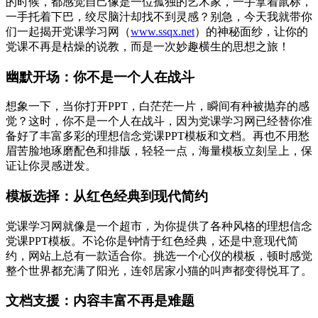
的时候，都感觉自己像是一位孤独的艺术家，一手拿着鼠标，
一手托着下巴，绞尽脑汁却找不到灵感？别急，今天我就带你
们一起揭开党课学习网（
www.ssqx.net
）的神秘面纱，让你的
党课不再是枯燥的说教，而是一次妙趣横生的思想之旅！
幽默开场：你不是一个人在战斗
想象一下，当你打开PPT，白茫茫一片，瞬间有种被抛弃的感
觉？这时，你不是一个人在战斗，因为党课学习网已经替你准
备好了丰富多彩的理想信念党课PPT模板和文档。再也不用愁
眉苦脸地琢磨配色和排版，轻轻一点，海量模板立刻呈上，保
证让你灵感迸发。
模板选择：从红色经典到现代简约
党课学习网就像是一个超市，为你提供了各种风格的理想信念
党课PPT模板。不论你是钟情于红色经典，还是中意现代简
约，网站上总有一款适合你。挑选一个心仪的模板，顿时感觉
整个世界都充满了阳光，连邻居家小猫的叫声都变得悦耳了。
文档支援：内容丰富不再是难题