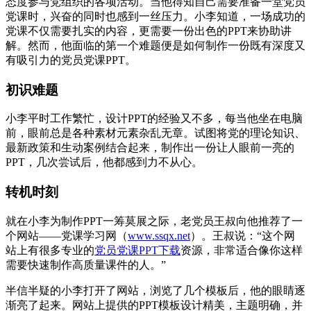
态度参与党组织的各项活动。当他得知自己需要准备一堂党员
党课时，兴奋的同时也感到一丝压力。小李知道，一场成功的
党课不仅需要扎实的内容，更需要一份出色的PPT来协助讲
解。然而，他面临的第一个难题便是如何制作一份既有深度又
有吸引力的党员党课PPT。
初识难题
小李平时工作繁忙，设计PPT的经验又不多，每当他坐在电脑
前，眼前总是各种素材元素杂乱无章。试图将党的理论知识、
最新政策和生动案例结合起来，制作出一份让人眼前一亮的
PPT，几次尝试后，他都感到力不从心。
转机时刻
就在小李为制作PPT一筹莫展之际，老党员王叔向他推荐了一
个网站——党课学习网（
www.ssqx.net
）。王叔说：“这个网
站上有很多专业的
党员党课PPT下载
资源，非常适合像你这样
需要快速制作高质量课件的人。”
半信半疑的小李打开了网站，浏览了几个模板后，他的眼睛逐
渐亮了起来。网站上提供的PPT模板设计精美，主题明确，并